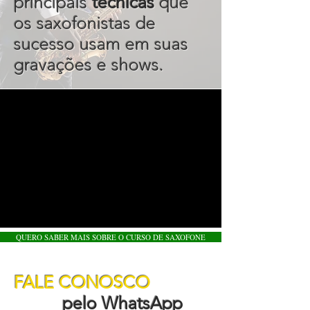
principais
técnicas
que
os saxofonistas de
sucesso usam em suas
gravações e shows.
QUERO SABER MAIS SOBRE O CURSO DE SAXOFONE
FALE CONOSCO
pelo WhatsApp