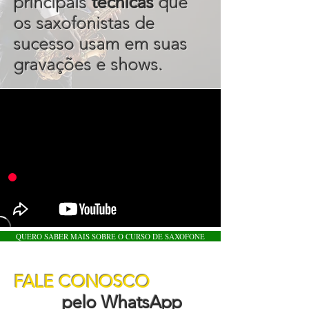
principais
técnicas
que
os saxofonistas de
sucesso usam em suas
gravações e shows.
QUERO SABER MAIS SOBRE O CURSO DE SAXOFONE
FALE CONOSCO
pelo WhatsApp