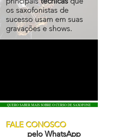
principais
técnicas
que
os saxofonistas de
sucesso usam em suas
gravações e shows.
QUERO SABER MAIS SOBRE O CURSO DE SAXOFONE
FALE CONOSCO
pelo WhatsApp