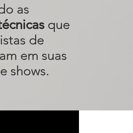
do as
técnicas
que
istas de
sam em suas
e shows.