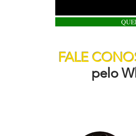
QUE
FALE CON
pelo Wha