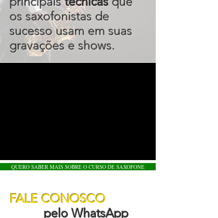
principais
técnicas
que
os saxofonistas de
sucesso usam em suas
gravações e shows.
QUERO SABER MAIS SOBRE O CURSO DE SAXOFONE
FALE CONOSCO
pelo WhatsApp