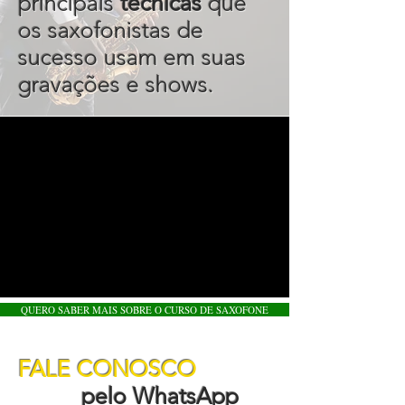
principais
técnicas
que
os saxofonistas de
sucesso usam em suas
gravações e shows.
QUERO SABER MAIS SOBRE O CURSO DE SAXOFONE
FALE CONOSCO
pelo WhatsApp