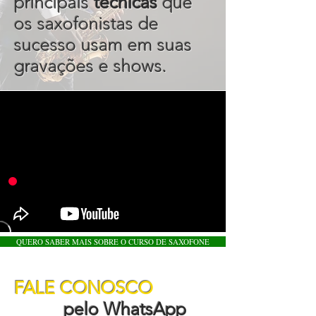
principais
técnicas
que
os saxofonistas de
sucesso usam em suas
gravações e shows.
QUERO SABER MAIS SOBRE O CURSO DE SAXOFONE
FALE CONOSCO
pelo WhatsApp