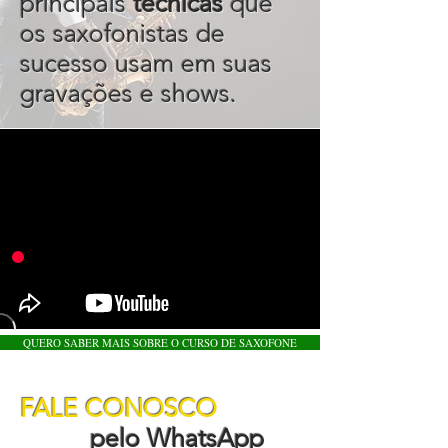
principais
técnicas
que
os saxofonistas de
sucesso usam em suas
gravações e shows.
QUERO SABER MAIS SOBRE O CURSO DE SAXOFONE
FALE CONOSCO
pelo WhatsApp