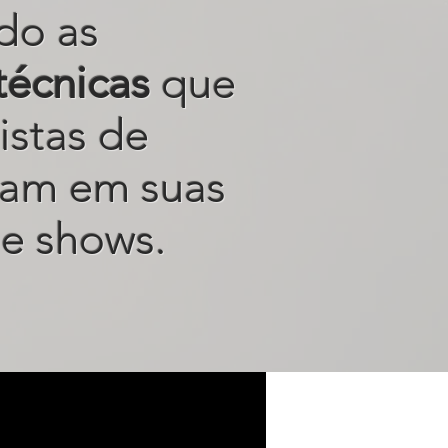
do as
técnicas
que
istas de
sam em suas
e shows.