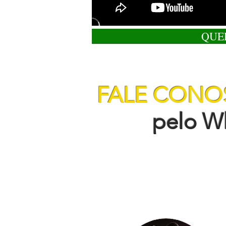
QUE
FALE CON
pelo Wha