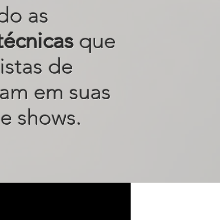
do as
técnicas
que
istas de
sam em suas
e shows.