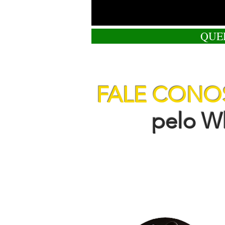
QUE
FALE CON
pelo Wha