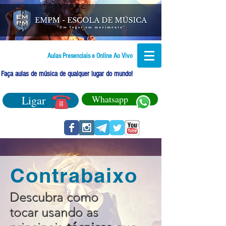
Aulas Presenciais e Online Ao Vivo
Faça aulas de música de qualquer lugar do mundo!
Ligar
Whatsapp
Contrabaixo
Descubra como
tocar usando as