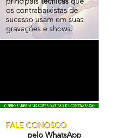
principais
técnicas
que
os contrabaixistas de
sucesso usam em suas
gravações e shows.
QUERO SABER MAIS SOBRE O CURSO DE CONTRABAIXO
FALE CONOSCO
pelo WhatsApp