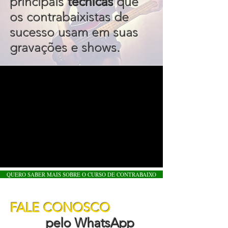
principais
técnicas
que
os contrabaixistas de
sucesso usam em suas
gravações e shows.
QUERO SABER MAIS SOBRE O CURSO DE CONTRABAIXO
FALE CONOSCO
pelo WhatsApp