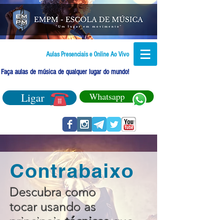
Aulas Presenciais e Online Ao Vivo
Faça aulas de música de qualquer lugar do mundo!
Ligar
Whatsapp
Contrabaixo
Descubra como
tocar usando as